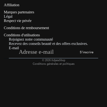
Affiliation
Marques partenaires
Politique de confidentialité
Légal
Respect vie privée
Coordonnées
Conditions de remboursement
Politique de remboursement
Conditions d'utilisations
Conditions générales de vente
Rejoignez notre communauté
Mentions légales
Recevez des conseils beauté et des offres exclusives.
E-mail
Conditions d’utilisation
S'inscrire
Politique d’expédition
© 2026
AdjanaShop
Conditions générales et politiques