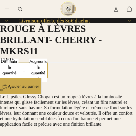
Livraison offerte dès 80€ d'achat
Livraison offerte dès 80€ d'achat
ROUGE À LÈVRES
BRILLANT- CHERRY -
MKRS11
14,90 €
Diminuer
Augmenter
la
la
quantité
quantité
Ajouter au panier
Le Lipstick Glossy Chogan est un rouge à lèvres à la luminosité
intense qui glisse facilement sur les lèvres, créant un film naturel et
lumineux sans bavure. Sa formulation légère et crémeuse fond sur les
lèvres, leur donnant une couleur douce et veloutée. Il offre un confort
et une hydratation semblables à ceux d'un baume et permet une
application facile et précise avec une finition brillante.