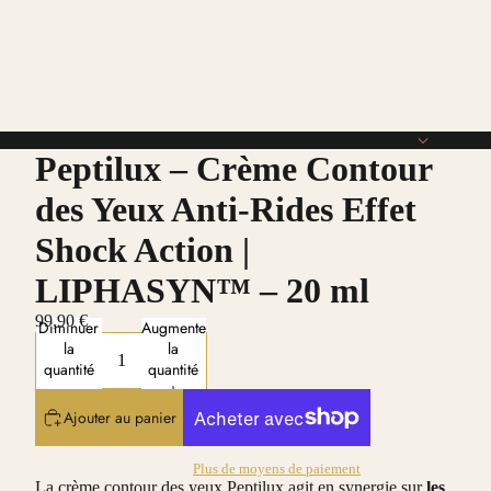
Peptilux – Crème Contour
des Yeux Anti-Rides Effet
Shock Action |
LIPHASYN™ – 20 ml
99,90 €
Diminuer
Augmenter
la
la
quantité
quantité
Ajouter au panier
Plus de moyens de paiement
La crème contour des yeux Peptilux agit en synergie sur
les