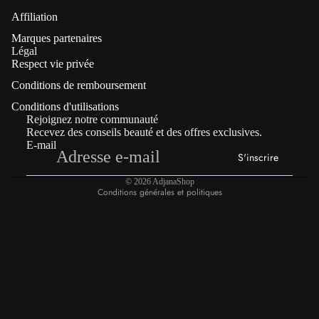
Affiliation
Marques partenaires
Politique de confidentialité
Légal
Respect vie privée
Coordonnées
Conditions de remboursement
Politique de remboursement
Conditions d'utilisations
Conditions générales de vente
Rejoignez notre communauté
Mentions légales
Recevez des conseils beauté et des offres exclusives.
E-mail
Conditions d’utilisation
S'inscrire
Politique d’expédition
© 2026
AdjanaShop
Conditions générales et politiques