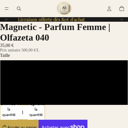
Livraison offerte dès 80€ d'achat
Livraison offerte dès 80€ d'achat
Magnetic - Parfum Femme |
Olfazeta 040
35,00 €
Prix unitaire
500,00 €
/L
Taille
70 ml
30 ml
15 ml
Diminuer
Augmenter
la
la
quantité
quantité
Ajouter au panier