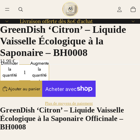
Livraison offerte dès 80€ d'achat
Livraison offerte dès 80€ d'achat
GreenDish ‘Citron’ – Liquide
Vaisselle Écologique à la
Saponaire – BH0008
11,99 €
Diminuer
Augmenter
la
la
quantité
quantité
Ajouter au panier
Plus de moyens de paiement
GreenDish ‘Citron’ – Liquide Vaisselle
Écologique à la Saponaire Officinale –
BH0008