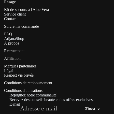
Rasage
Kit de secours à l'Aloe Vera
Service client
Contact
Suivre ma commande
FAQ
AdjanaShop
À propos
Recrutement
Affiliation
Marques partenaires
Politique de confidentialité
Légal
Respect vie privée
Coordonnées
Conditions de remboursement
Politique de remboursement
Conditions d'utilisations
Conditions générales de vente
Rejoignez notre communauté
Mentions légales
Recevez des conseils beauté et des offres exclusives.
E-mail
Conditions d’utilisation
S'inscrire
Politique d’expédition