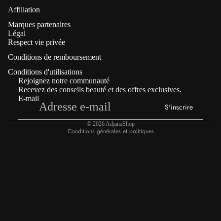
Affiliation
Marques partenaires
Politique de confidentialité
Légal
Respect vie privée
Coordonnées
Conditions de remboursement
Politique de remboursement
Conditions d'utilisations
Conditions générales de vente
Rejoignez notre communauté
Mentions légales
Recevez des conseils beauté et des offres exclusives.
E-mail
Conditions d’utilisation
S'inscrire
Politique d’expédition
© 2026
AdjanaShop
Conditions générales et politiques