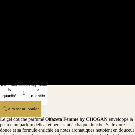
BSF051
BSF055
BSF080
BSF119
BSF121
Diminuer
Augmenter
la
la
quantité
quantité
Ajouter au panier
Le gel douche parfumé
Olfazeta Femme by CHOGAN
enveloppe la
peau d'un parfum délicat et persistant à chaque douche. Sa texture
douce et sa formule enrichie en notes aromatiques nettoient en douceur