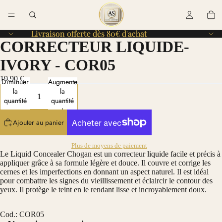
Livraison offerte dès 80€ d'achat
Livraison offerte dès 80€ d'achat
CORRECTEUR LIQUIDE-
IVORY - COR05
19,90 €
Diminuer
Augmenter
la
la
quantité
quantité
Ajouter au panier
Plus de moyens de paiement
Le Liquid Concealer Chogan est un correcteur liquide facile et précis à
appliquer grâce à sa formule légère et douce. Il couvre et corrige les
cernes et les imperfections en donnant un aspect naturel. Il est idéal
pour combattre les signes du vieillissement et éclaircir le contour des
yeux. Il protège le teint en le rendant lisse et incroyablement doux.
Cod.: COR05