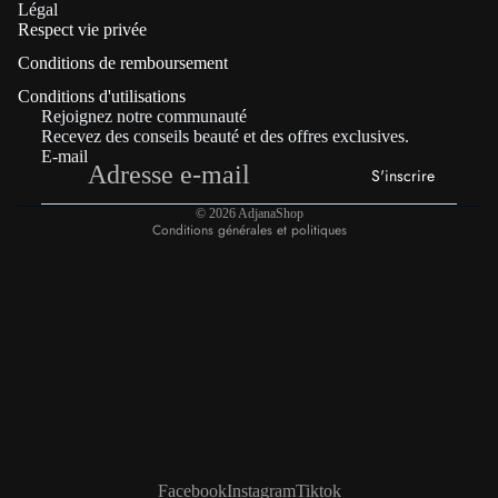
Politique de confidentialité
Légal
Respect vie privée
Coordonnées
Conditions de remboursement
Politique de remboursement
Conditions d'utilisations
Conditions générales de vente
Rejoignez notre communauté
Mentions légales
Recevez des conseils beauté et des offres exclusives.
E-mail
Conditions d’utilisation
S'inscrire
Politique d’expédition
© 2026
AdjanaShop
Conditions générales et politiques
Facebook
Instagram
Tiktok