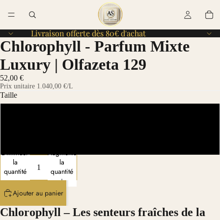
Livraison offerte dès 80€ d'achat
Livraison offerte dès 80€ d'achat
Chlorophyll - Parfum Mixte
Luxury | Olfazeta 129
52,00 €
Prix unitaire
1.040,00 €
/L
Taille
50 ml
15 ml
Diminuer
Augmenter
la
la
quantité
quantité
Ajouter au panier
Chlorophyll – Les senteurs fraîches de la