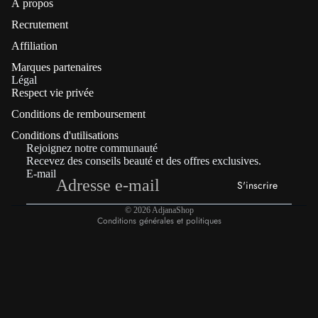
À propos
Recrutement
Affiliation
Marques partenaires
Politique de confidentialité
Légal
Respect vie privée
Coordonnées
Conditions de remboursement
Politique de remboursement
Conditions d'utilisations
Conditions générales de vente
Rejoignez notre communauté
Mentions légales
Recevez des conseils beauté et des offres exclusives.
E-mail
Conditions d’utilisation
S'inscrire
Politique d’expédition
© 2026
AdjanaShop
Conditions générales et politiques