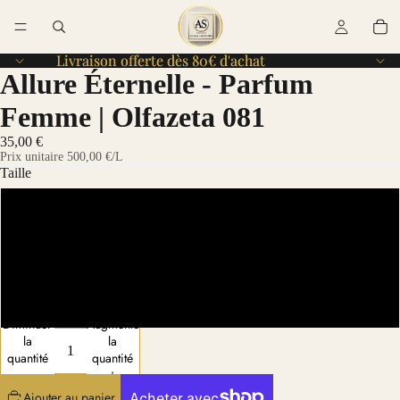
Livraison offerte dès 80€ d'achat
Livraison offerte dès 80€ d'achat
Allure Éternelle - Parfum
Femme | Olfazeta 081
35,00 €
Prix unitaire
500,00 €
/L
Taille
70 ml
30 ml
15 ml
Diminuer
Augmenter
la
la
quantité
quantité
Ajouter au panier