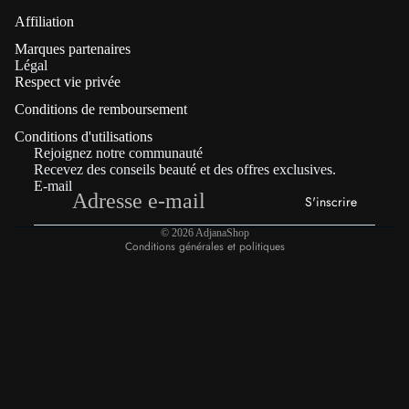
Affiliation
Marques partenaires
Politique de confidentialité
Légal
Respect vie privée
Coordonnées
Conditions de remboursement
Politique de remboursement
Conditions d'utilisations
Conditions générales de vente
Rejoignez notre communauté
Mentions légales
Recevez des conseils beauté et des offres exclusives.
E-mail
Conditions d’utilisation
S'inscrire
Politique d’expédition
© 2026
AdjanaShop
Conditions générales et politiques